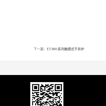
下一篇：
ET3801系列触摸式干井炉