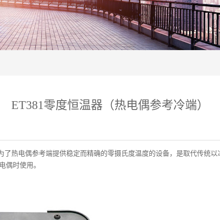
ET381零度恒温器（热电偶参考冷端）
）是为了热电偶参考端提供稳定而精确的零摄氏度温度的设备，是取代传统
电偶时使用。