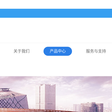
关于我们
产品中心
服务与支持