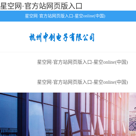
星空网·官方站网页版入口
星空网·官方站网页版入口-星空online(中国)
星空网·官方站网页版入口-星空online(中国)
星空网·官方站网页版入口-星空online(中国)