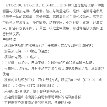
ETX-2010、ETX-2011、ETX-1810、ETX-1811温度校验仪是一种集
测量与模拟热电阻、热电偶，输出与测量电压、毫伏、电阻等电参数
信号于一体的高精度、高分辨率、高可靠性的手持式校验仪。高亮度
带背光大屏幕显示，操作简捷、结构坚固、小巧轻便、紧凑且经济实
用，能够在仪表车间、计量室、校准室中使用，是过程控制仪表的理
想校验仪表。
产品特点
l 超强保护功能:防水等级P67，任意信号端误接220V自动保护；
l 测量热电偶、RTD输出的温度；
l 模拟热电偶、RTD输出；
l 可提供手动步进、自动步进、0-100％的阶跃和斜率输出功能；
l 带白色LED背光，具有手动背光调节和自动电源关闭功能，适合现场
使用；
l 独有的自动识别三线、四线接线方式；精度为0.02％（ETX-2010或
2011），0.05％（ETX-1810或1811）；
l 采用标准7＃电池，便于客户更换购买；
l 热电偶测量和输出提供自动和手动两种冷端温度补偿；
l 可根据客户需要添加新的热电偶、热电阻种类；