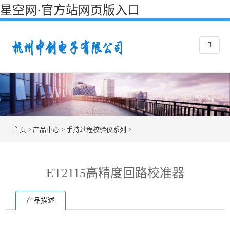
星空网·官方站网页版入口
主页
>
产品中心
>
手持过程校验仪系列
>
ET2115高精度回路校准器
产品描述