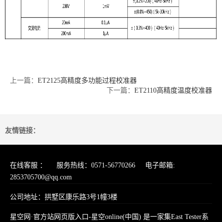
上一篇：
ET2125高精度多功能过程校准器
下一篇：
ET2110高精度温度校准器
友情链接：
在线客服 ： 服务热线：0571-56770266 电子邮箱:
2853705700@qq.com
公司地址：拱墅区康乐路3号1幢3楼
星空网·官方站网页版入口-星空online(中国) 是一家集East Tester系