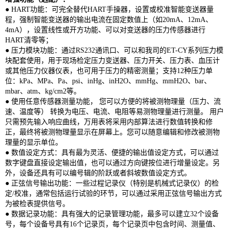
● HART功能：可完全替代HART手操器，设置或校准智能变送器量
程，强制智能变送器的输出电流在固定数值上（如20mA、12mA、
4mA），设置线性或开方功能、可以对变送器的压力传感器进行
HART清零等；
● 压力模块功能：通过RS232通讯口、可以和我司的ET-CY系列压力模
块配套使用，用于现场检定压力变送器、压力开关、压力表、血压计
或其他压力仪器仪表，也可用于压力的精密测量；支持12种压力单
位：kPa、MPa、Pa、psi、inHg、inH2O、mmHg、mmH2O、bar、
mbar、atm、kg/cm2等。
● 使用任意传感器测量功能， 您可以方便的将被测物理量（压力、流
速、温度等） 转换为电压、电流、电阻等易测物理量进行测量。 用户
只需预先输入响应曲线，万用表将采用内部算法进行数值转换和修
正，最终将被测物理量显示在屏幕上。您可以随意编辑和修改被测物
理量的显示单位。
● 数值设定方式：具有最为灵活、便捷的输出值设定方式，可以通过
数字键盘直接设定输出值，也可以通过方向键按位进行增量设定。另
外，设备还具有可以编号辑的阶跃或者斜坡数值设定方式。
● 正弦信号输出功能：一些过程记录仪（特别是机械式记录仪）的检
定/校准，通常包括运行试验的环节，可以通过采用正弦信号输出方式
为被检表提供信号。
● 数据记录功能：具有强大的记录管理功能，最多可以建立32个设备
号，每个设备号具有16个记录页，每个记录页中包含时间、测量值、